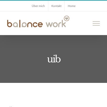
Zum
Über mich
Kontakt
Home
Inhalt
springen
uib