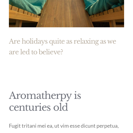
Are holidays quite as relaxing as we
are led to believe?
Aromatherpy is
centuries old
Fugit tritani mei ea, ut vim esse dicunt perpetua,