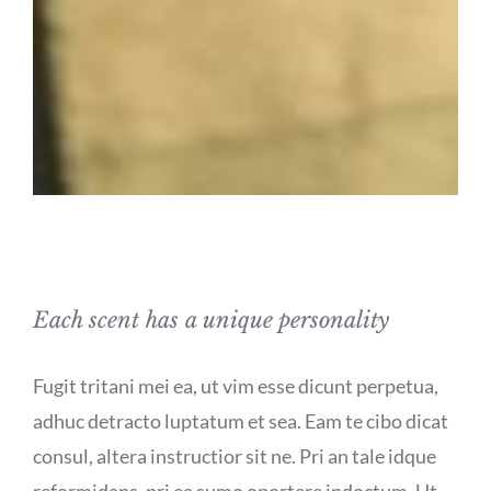
Each scent has a unique personality
Fugit tritani mei ea, ut vim esse dicunt perpetua,
adhuc detracto luptatum et sea. Eam te cibo dicat
consul, altera instructior sit ne. Pri an tale idque
reformidans, pri ea sumo oportere indoctum. Ut