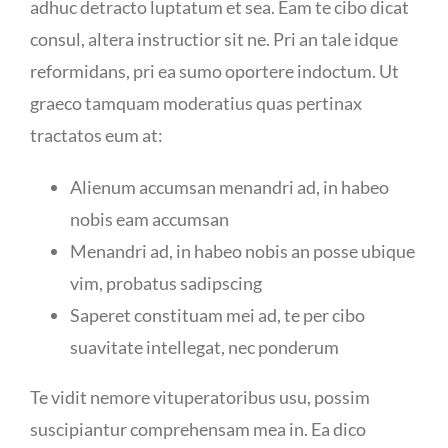
adhuc detracto luptatum et sea. Eam te cibo dicat
consul, altera instructior sit ne. Pri an tale idque
reformidans, pri ea sumo oportere indoctum. Ut
graeco tamquam moderatius quas pertinax
tractatos eum at:
Alienum accumsan menandri ad, in habeo
nobis eam accumsan
Menandri ad, in habeo nobis an posse ubique
vim, probatus sadipscing
Saperet constituam mei ad, te per cibo
suavitate intellegat, nec ponderum
Te vidit nemore vituperatoribus usu, possim
suscipiantur comprehensam mea in. Ea dico