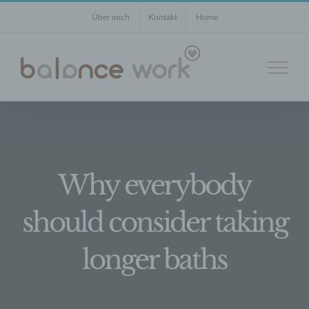
Zum
Über mich
Kontakt
Home
Inhalt
springen
Why everybody
should consider taking
longer baths