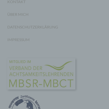
Rahmen eines bestimmten
KONTAKT
Untersuchungsauftrags nach dem Unionsrecht
oder dem Recht der Mitgliedstaaten
ÜBER MICH
möglicherweise personenbezogene Daten
erhalten, gelten jedoch nicht als Empfänger.
DATENSCHUTZERKLÄRUNG
j) Dritter
Dritter ist eine natürliche oder juristische Person,
IMPRESSUM
Behörde, Einrichtung oder andere Stelle außer der
betroffenen Person, dem Verantwortlichen, dem
Auftragsverarbeiter und den Personen, die unter
der unmittelbaren Verantwortung des
Verantwortlichen oder des Auftragsverarbeiters
befugt sind, die personenbezogenen Daten zu
verarbeiten.
k) Einwilligung
Einwilligung ist jede von der betroffenen Person
freiwillig für den bestimmten Fall in informierter
Weise und unmissverständlich abgegebene