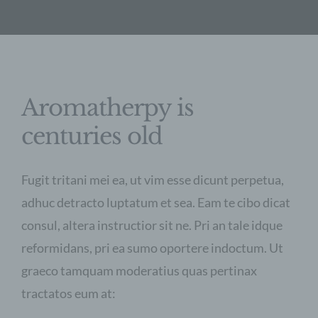
Aromatherpy is
centuries old
Fugit tritani mei ea, ut vim esse dicunt perpetua,
adhuc detracto luptatum et sea. Eam te cibo dicat
consul, altera instructior sit ne. Pri an tale idque
reformidans, pri ea sumo oportere indoctum. Ut
graeco tamquam moderatius quas pertinax
tractatos eum at: