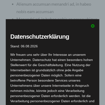
Alienum accumsan menandri ad, in habeo
nobis eam accumsan
Menandri ad, in habeo nobis an posse ubique
vim, probatus sadipscing
Saperet constituam mei ad, te per cibo
Datenschutzerklärung
suavitate intellegat, nec ponderum
Stand: 06.08.2026
Te vidit nemore vituperatoribus usu, possim
Wir freuen uns sehr über Ihr Interesse an unserem
Unternehmen. Datenschutz hat einen besonders hohen
suscipiantur comprehensam mea in. Ea dico
Stellenwert für die Geschäftsleitung. Eine Nutzung der
doctus interesset per, no sit quod tale volutpat.
Internetseiten ist grundsätzlich ohne jede Angabe
Fugit tritani mei ea, ut vim esse dicunt perpetua,
personenbezogener Daten möglich. Sofern eine
betroffene Person besondere Services unseres
adhuc detracto luptatum et sea. Eam te cibo dicat
Unternehmens über unsere Internetseite in Anspruch
consul, altera instructior sit ne.
nehmen möchte, könnte jedoch eine Verarbeitung
personenbezogener Daten erforderlich werden. Ist die
Verarbeitung personenbezogener Daten erforderlich und