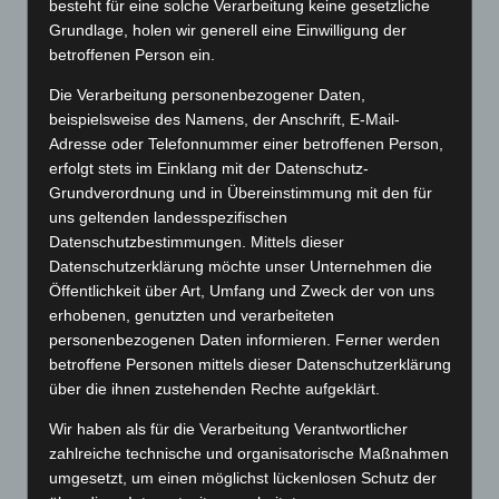
besteht für eine solche Verarbeitung keine gesetzliche
Grundlage, holen wir generell eine Einwilligung der
Use all your senses
betroffenen Person ein.
Die Verarbeitung personenbezogener Daten,
Fugit tritani mei ea, ut vim esse dicunt perpetua,
beispielsweise des Namens, der Anschrift, E-Mail-
adhuc detracto luptatum et sea. Eam te cibo dicat
Adresse oder Telefonnummer einer betroffenen Person,
erfolgt stets im Einklang mit der Datenschutz-
consul, altera instructior sit ne. Pri an tale idque
Grundverordnung und in Übereinstimmung mit den für
reformidans, pri ea sumo oportere indoctum. Ut
uns geltenden landesspezifischen
graeco tamquam moderatius quas pertinax
Datenschutzbestimmungen. Mittels dieser
Datenschutzerklärung möchte unser Unternehmen die
tractatos eum te vidit nemore vituperatoribus
Öffentlichkeit über Art, Umfang und Zweck der von uns
usu, possim suscipiantur comprehensam mea in.
erhobenen, genutzten und verarbeiteten
personenbezogenen Daten informieren. Ferner werden
Ea dico doctus interesset per, no sit quod tale
betroffene Personen mittels dieser Datenschutzerklärung
volutpat. Fugit tritani mei ea, ut vim esse dicunt
über die ihnen zustehenden Rechte aufgeklärt.
perpetua, adhuc detracto luptatum et sea. Eam te
Wir haben als für die Verarbeitung Verantwortlicher
zahlreiche technische und organisatorische Maßnahmen
cibo dicat consul, altera instructior sit ne.
umgesetzt, um einen möglichst lückenlosen Schutz der