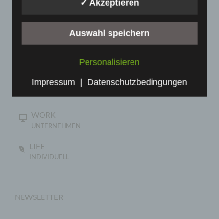
✓ Akzeptieren
Zwecke und Mittel dieser Verarbeitung durch das
Unionsrecht oder das Recht der Mitgliedstaaten
vorgegeben, so kann der Verantwortliche
Auswahl speichern
beziehungsweise können die bestimmten Kriterien
seiner Benennung nach dem Unionsrecht oder
dem Recht der Mitgliedstaaten vorgesehen
Personalisieren
werden.
h) Auftragsverarbeiter
Impressum
|
Datenschutzbedingungen
Auftragsverarbeiter ist eine natürliche oder
juristische Person, Behörde, Einrichtung oder
WORK
andere Stelle, die personenbezogene Daten im
UNTERNEHMEN
Auftrag des Verantwortlichen verarbeitet.
LIFE
i) Empfänger
INDIVIDUELL
Empfänger ist eine natürliche oder juristische
Person, Behörde, Einrichtung oder andere Stelle,
der personenbezogene Daten offengelegt werden,
NEWSLETTER
unabhängig davon, ob es sich bei ihr um einen
Dritten handelt oder nicht. Behörden, die im