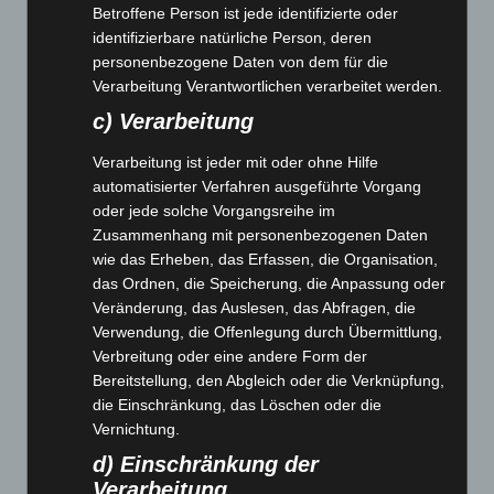
Menandri ad, in habeo nobis an posse ubique
Betroffene Person ist jede identifizierte oder
identifizierbare natürliche Person, deren
vim, probatus sadipscing
personenbezogene Daten von dem für die
Saperet constituam mei ad, te per cibo
Verarbeitung Verantwortlichen verarbeitet werden.
suavitate intellegat, nec ponderum
c) Verarbeitung
Verarbeitung ist jeder mit oder ohne Hilfe
Te vidit nemore vituperatoribus usu, possim
automatisierter Verfahren ausgeführte Vorgang
suscipiantur comprehensam mea in. Ea dico
oder jede solche Vorgangsreihe im
Zusammenhang mit personenbezogenen Daten
doctus interesset per, no sit quod tale volutpat.
wie das Erheben, das Erfassen, die Organisation,
Fugit tritani mei ea, ut vim esse dicunt perpetua,
das Ordnen, die Speicherung, die Anpassung oder
Veränderung, das Auslesen, das Abfragen, die
adhuc detracto luptatum et sea. Eam te cibo dicat
Verwendung, die Offenlegung durch Übermittlung,
consul, altera instructior sit ne.
Verbreitung oder eine andere Form der
Bereitstellung, den Abgleich oder die Verknüpfung,
die Einschränkung, das Löschen oder die
Vernichtung.
d) Einschränkung der
Verarbeitung