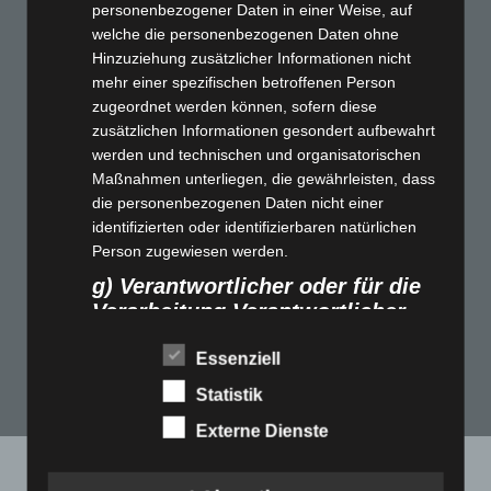
personenbezogener Daten in einer Weise, auf
welche die personenbezogenen Daten ohne
Take some time. Treat
Hinzuziehung zusätzlicher Informationen nicht
mehr einer spezifischen betroffenen Person
yourself. You deserve it.
zugeordnet werden können, sofern diese
zusätzlichen Informationen gesondert aufbewahrt
werden und technischen und organisatorischen
Book a treatment this month and receive a 25% on
Maßnahmen unterliegen, die gewährleisten, dass
die personenbezogenen Daten nicht einer
all further treatments.
identifizierten oder identifizierbaren natürlichen
Person zugewiesen werden.
g) Verantwortlicher oder für die
BOOK NOW
Verarbeitung Verantwortlicher
Verantwortlicher oder für die Verarbeitung
Essenziell
Verantwortlicher ist die natürliche oder juristische
Statistik
Person, Behörde, Einrichtung oder andere Stelle,
die allein oder gemeinsam mit anderen über die
Externe Dienste
Zwecke und Mittel der Verarbeitung von
personenbezogenen Daten entscheidet. Sind die