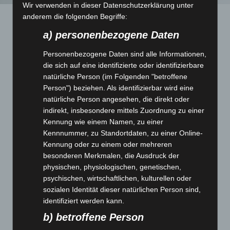
Wir verwenden in dieser Datenschutzerklärung unter
anderem die folgenden Begriffe:
a) personenbezogene Daten
Personenbezogene Daten sind alle Informationen,
Each scent has a unique personality
die sich auf eine identifizierte oder identifizierbare
natürliche Person (im Folgenden "betroffene
Person") beziehen. Als identifizierbar wird eine
Fugit tritani mei ea, ut vim esse dicunt perpetua,
natürliche Person angesehen, die direkt oder
adhuc detracto luptatum et sea. Eam te cibo dicat
indirekt, insbesondere mittels Zuordnung zu einer
Kennung wie einem Namen, zu einer
consul, altera instructior sit ne. Pri an tale idque
Kennnummer, zu Standortdaten, zu einer Online-
reformidans, pri ea sumo oportere indoctum. Ut
Kennung oder zu einem oder mehreren
besonderen Merkmalen, die Ausdruck der
graeco tamquam moderatius quas pertinax
physischen, physiologischen, genetischen,
tractatos eum at:
psychischen, wirtschaftlichen, kulturellen oder
sozialen Identität dieser natürlichen Person sind,
identifiziert werden kann.
Alienum accumsan menandri ad, in habeo
b) betroffene Person
nobis eam accumsan