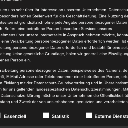
euen uns sehr über Ihr Interesse an unserem Unternehmen. Datenschu
besonders hohen Stellenwert für die Geschäftsleitung. Eine Nutzung d
Meine Kontaktdaten
etseiten ist grundsätzlich ohne jede Angabe personenbezogener Daten
h. Sofern eine betroffene Person besondere Services unseres
nehmens über unsere Internetseite in Anspruch nehmen möchte, könnt
 eine Verarbeitung personenbezogener Daten erforderlich werden. Ist 
eitung personenbezogener Daten erforderlich und besteht für eine sol
Beatrice Rock
eitung keine gesetzliche Grundlage, holen wir generell eine Einwilligun
fenen Person ein.
rarbeitung personenbezogener Daten, beispielsweise des Namens, de
+49 176 999 875 43
ift, E-Mail-Adresse oder Telefonnummer einer betroffenen Person, erfo
im Einklang mit der Datenschutz-Grundverordnung und in Übereinstim
n für uns geltenden landesspezifischen Datenschutzbestimmungen. Mit
Josef-Scherer-Str. 26
 Datenschutzerklärung möchte unser Unternehmen die Öffentlichkeit ü
86415 Mering
mfang und Zweck der von uns erhobenen, genutzten und verarbeiteten
enbezogenen Daten informieren. Ferner werden betroffene Personen 
 Datenschutzerklärung über die ihnen zustehenden Rechte aufgeklärt.
info@balancework.de
Essenziell
Statistik
Externe Dienst
ben als für die Verarbeitung Verantwortlicher zahlreiche technische un