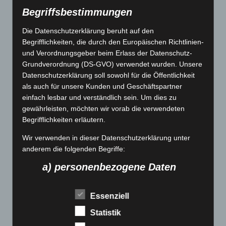
Begriffsbestimmungen
Die Datenschutzerklärung beruht auf den
Begrifflichkeiten, die durch den Europäischen Richtlinien-
und Verordnungsgeber beim Erlass der Datenschutz-
WORK
Grundverordnung (DS-GVO) verwendet wurden. Unsere
UNTERNEHMEN
Datenschutzerklärung soll sowohl für die Öffentlichkeit
als auch für unsere Kunden und Geschäftspartner
LIFE
einfach lesbar und verständlich sein. Um dies zu
INDIVIDUELL
gewährleisten, möchten wir vorab die verwendeten
Begrifflichkeiten erläutern.
Wir verwenden in dieser Datenschutzerklärung unter
NEWSLETTER
anderem die folgenden Begriffe:
a) personenbezogene Daten
KONTAKT
Personenbezogene Daten sind alle Informationen,
ÜBER MICH
Essenziell
die sich auf eine identifizierte oder identifizierbare
natürliche Person (im Folgenden "betroffene
Statistik
DATENSCHUTZERKLÄRUNG
Person") beziehen. Als identifizierbar wird eine